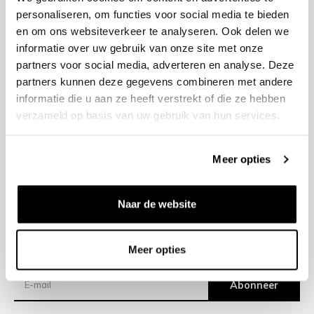
personaliseren, om functies voor social media te bieden
en om ons websiteverkeer te analyseren. Ook delen we
+31 23 205 2006
informatie over uw gebruik van onze site met onze
info@bruut.nl
partners voor social media, adverteren en analyse. Deze
Contact Formulier
partners kunnen deze gegevens combineren met andere
Open 11:00 - 21:00
informatie die u aan ze heeft verstrekt of die ze hebben
OPENINGSTIJDEN
verzameld op basis van uw gebruik van hun services.
Meer opties
Helpen
Over ons
Naar de website
Verzending
Meer opties
Nieuwsbrief
Abonneer