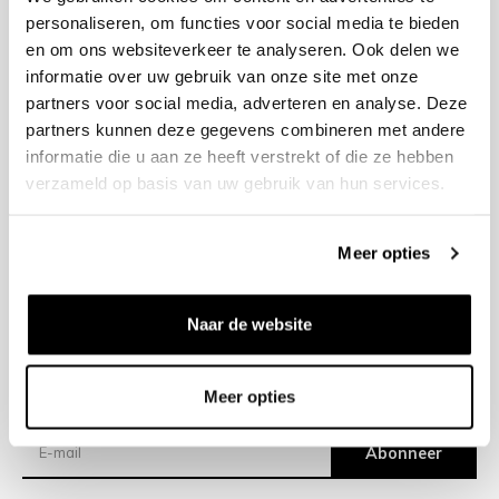
personaliseren, om functies voor social media te bieden
en om ons websiteverkeer te analyseren. Ook delen we
+31 23 205 2006
informatie over uw gebruik van onze site met onze
info@bruut.nl
partners voor social media, adverteren en analyse. Deze
Contact Formulier
partners kunnen deze gegevens combineren met andere
Open 11:00 - 18:30
informatie die u aan ze heeft verstrekt of die ze hebben
OPENINGSTIJDEN
verzameld op basis van uw gebruik van hun services.
Meer opties
Helpen
Over ons
Naar de website
Verzending
Meer opties
Nieuwsbrief
Abonneer