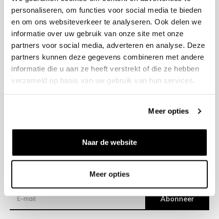
personaliseren, om functies voor social media te bieden
en om ons websiteverkeer te analyseren. Ook delen we
+31 23 205 2006
informatie over uw gebruik van onze site met onze
info@bruut.nl
partners voor social media, adverteren en analyse. Deze
Contact Formulier
partners kunnen deze gegevens combineren met andere
Open tot 18:30
informatie die u aan ze heeft verstrekt of die ze hebben
OPENINGSTIJDEN
verzameld op basis van uw gebruik van hun services.
Meer opties
Helpen
Over ons
Naar de website
Verzending
Meer opties
Nieuwsbrief
Abonneer