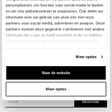
personaliseren, om functies voor social media te bieden
en om ons websiteverkeer te analyseren. Ook delen we
+31 23 205 2006
informatie over uw gebruik van onze site met onze
info@bruut.nl
partners voor social media, adverteren en analyse. Deze
Contact Formulier
partners kunnen deze gegevens combineren met andere
Open 12:00 - 18:00
informatie die u aan ze heeft verstrekt of die ze hebben
OPENINGSTIJDEN
verzameld op basis van uw gebruik van hun services.
Meer opties
Helpen
Over ons
Naar de website
Verzending
Meer opties
Nieuwsbrief
Abonneer