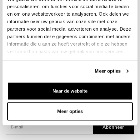
personaliseren, om functies voor social media te bieden
en om ons websiteverkeer te analyseren. Ook delen we
+31 23 205 2006
informatie over uw gebruik van onze site met onze
info@bruut.nl
partners voor social media, adverteren en analyse. Deze
Contact Formulier
partners kunnen deze gegevens combineren met andere
Open 11:00 - 18:30
informatie die u aan ze heeft verstrekt of die ze hebben
OPENINGSTIJDEN
verzameld op basis van uw gebruik van hun services.
Meer opties
Helpen
Over ons
Naar de website
Verzending
Meer opties
Nieuwsbrief
Abonneer