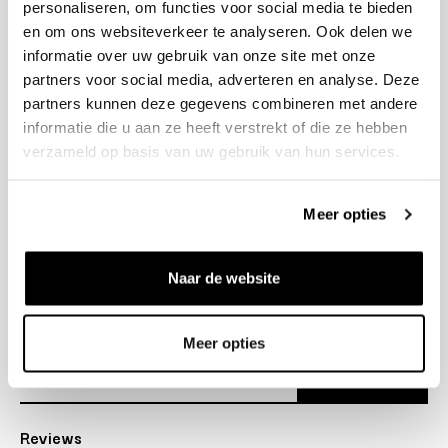
personaliseren, om functies voor social media te bieden
+31 23 205 2006
en om ons websiteverkeer te analyseren. Ook delen we
info@bruut.nl
informatie over uw gebruik van onze site met onze
Contact Formulier
partners voor social media, adverteren en analyse. Deze
Open tot 21:00
partners kunnen deze gegevens combineren met andere
OPENINGSTIJDEN
informatie die u aan ze heeft verstrekt of die ze hebben
verzameld op basis van uw gebruik van hun services.
Helpen
Meer opties
Over ons
Naar de website
Verzending
Nieuwsbrief
Meer opties
Abonneer
Reviews