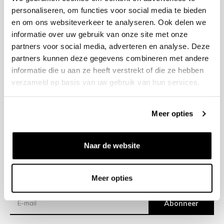
personaliseren, om functies voor social media te bieden
en om ons websiteverkeer te analyseren. Ook delen we
+31 23 205 2006
informatie over uw gebruik van onze site met onze
info@bruut.nl
partners voor social media, adverteren en analyse. Deze
Contact Formulier
partners kunnen deze gegevens combineren met andere
Open 11:00 - 18:30
informatie die u aan ze heeft verstrekt of die ze hebben
OPENINGSTIJDEN
verzameld op basis van uw gebruik van hun services.
Meer opties
Helpen
Over ons
Naar de website
Verzending
Meer opties
Nieuwsbrief
Abonneer