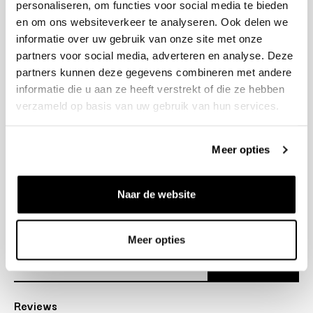
personaliseren, om functies voor social media te bieden
+31 23 205 2006
en om ons websiteverkeer te analyseren. Ook delen we
info@bruut.nl
informatie over uw gebruik van onze site met onze
Contact Formulier
partners voor social media, adverteren en analyse. Deze
Open tot 18:00
partners kunnen deze gegevens combineren met andere
OPENINGSTIJDEN
informatie die u aan ze heeft verstrekt of die ze hebben
verzameld op basis van uw gebruik van hun services.
Helpen
Meer opties
Over ons
Naar de website
Verzending
Nieuwsbrief
Meer opties
Abonneer
Reviews