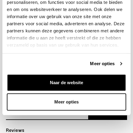
personaliseren, om functies voor social media te bieden
+31 23 205 2006
en om ons websiteverkeer te analyseren. Ook delen we
info@bruut.nl
informatie over uw gebruik van onze site met onze
Contact Formulier
partners voor social media, adverteren en analyse. Deze
Open 12:00 - 18:00
partners kunnen deze gegevens combineren met andere
OPENINGSTIJDEN
informatie die u aan ze heeft verstrekt of die ze hebben
verzameld op basis van uw gebruik van hun services.
Helpen
Meer opties
Over ons
Naar de website
Verzending
Nieuwsbrief
Meer opties
Abonneer
Reviews