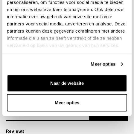
personaliseren, om functies voor social media te bieden
+31 23 205 2006
en om ons websiteverkeer te analyseren. Ook delen we
info@bruut.nl
informatie over uw gebruik van onze site met onze
Contact Formulier
partners voor social media, adverteren en analyse. Deze
Open 11:00 - 18:30
partners kunnen deze gegevens combineren met andere
OPENINGSTIJDEN
informatie die u aan ze heeft verstrekt of die ze hebben
verzameld op basis van uw gebruik van hun services.
Helpen
Meer opties
Over ons
Naar de website
Verzending
Nieuwsbrief
Meer opties
Abonneer
Reviews