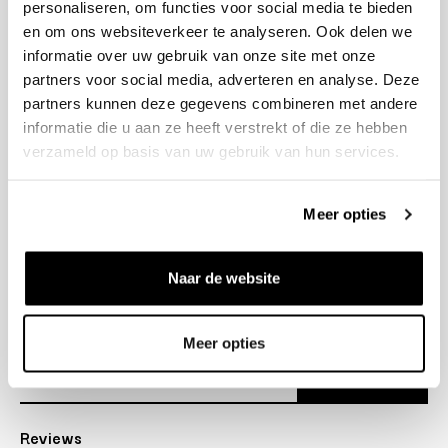
personaliseren, om functies voor social media te bieden
+31 23 205 2006
en om ons websiteverkeer te analyseren. Ook delen we
info@bruut.nl
informatie over uw gebruik van onze site met onze
Contact Formulier
partners voor social media, adverteren en analyse. Deze
Open 11:00 - 18:00
partners kunnen deze gegevens combineren met andere
OPENINGSTIJDEN
informatie die u aan ze heeft verstrekt of die ze hebben
verzameld op basis van uw gebruik van hun services.
Helpen
Meer opties
Over ons
Naar de website
Verzending
Nieuwsbrief
Meer opties
Abonneer
Reviews