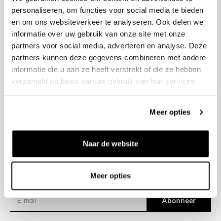
personaliseren, om functies voor social media te bieden
en om ons websiteverkeer te analyseren. Ook delen we
+31 23 205 2006
informatie over uw gebruik van onze site met onze
info@bruut.nl
partners voor social media, adverteren en analyse. Deze
Contact Formulier
partners kunnen deze gegevens combineren met andere
Open 11:00 - 21:00
informatie die u aan ze heeft verstrekt of die ze hebben
OPENINGSTIJDEN
verzameld op basis van uw gebruik van hun services.
Meer opties
Helpen
Over ons
Naar de website
Verzending
Meer opties
Nieuwsbrief
Abonneer