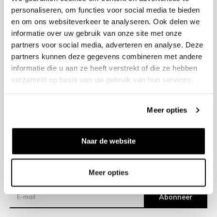
personaliseren, om functies voor social media te bieden
en om ons websiteverkeer te analyseren. Ook delen we
+31 23 205 2006
informatie over uw gebruik van onze site met onze
info@bruut.nl
partners voor social media, adverteren en analyse. Deze
Contact Formulier
partners kunnen deze gegevens combineren met andere
Open 11:00 - 21:00
informatie die u aan ze heeft verstrekt of die ze hebben
OPENINGSTIJDEN
verzameld op basis van uw gebruik van hun services.
Meer opties
Helpen
Over ons
Naar de website
Verzending
Meer opties
Nieuwsbrief
Abonneer