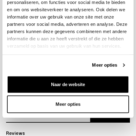
personaliseren, om functies voor social media te bieden
+31 23 205 2006
en om ons websiteverkeer te analyseren. Ook delen we
info@bruut.nl
informatie over uw gebruik van onze site met onze
Contact Formulier
partners voor social media, adverteren en analyse. Deze
Open 11:00 - 21:00
partners kunnen deze gegevens combineren met andere
OPENINGSTIJDEN
informatie die u aan ze heeft verstrekt of die ze hebben
verzameld op basis van uw gebruik van hun services.
Helpen
Meer opties
Over ons
Naar de website
Verzending
Nieuwsbrief
Meer opties
Abonneer
Reviews