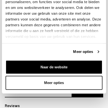
personaliseren, om functies voor social media te bieden
+31 23 205 2006
en om ons websiteverkeer te analyseren. Ook delen we
info@bruut.nl
informatie over uw gebruik van onze site met onze
Contact Formulier
partners voor social media, adverteren en analyse. Deze
Open 11:00 - 21:00
partners kunnen deze gegevens combineren met andere
OPENINGSTIJDEN
informatie die u aan ze heeft verstrekt of die ze hebben
verzameld op basis van uw gebruik van hun services.
Helpen
Meer opties
Over ons
Naar de website
Verzending
Nieuwsbrief
Meer opties
Abonneer
Reviews