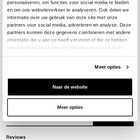
personaliseren, om functies voor social media te bieden
+31 23 205 2006
en om ons websiteverkeer te analyseren. Ook delen we
info@bruut.nl
informatie over uw gebruik van onze site met onze
Contact Formulier
partners voor social media, adverteren en analyse. Deze
Open 12:00 - 18:00
partners kunnen deze gegevens combineren met andere
OPENINGSTIJDEN
informatie die u aan ze heeft verstrekt of die ze hebben
verzameld op basis van uw gebruik van hun services.
Helpen
Meer opties
Over ons
Naar de website
Verzending
Nieuwsbrief
Meer opties
Abonneer
Reviews