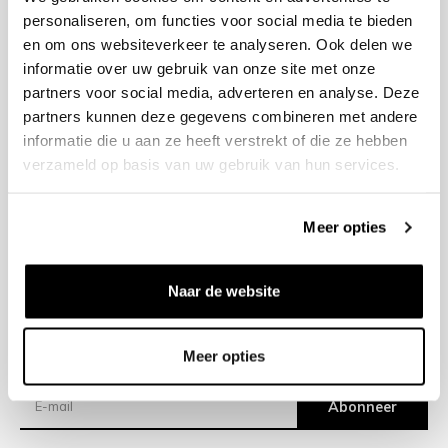
personaliseren, om functies voor social media te bieden
en om ons websiteverkeer te analyseren. Ook delen we
+31 23 205 2006
informatie over uw gebruik van onze site met onze
info@bruut.nl
partners voor social media, adverteren en analyse. Deze
Contact Formulier
partners kunnen deze gegevens combineren met andere
Open 12:00 - 18:00
informatie die u aan ze heeft verstrekt of die ze hebben
OPENINGSTIJDEN
verzameld op basis van uw gebruik van hun services.
Meer opties
Helpen
Over ons
Naar de website
Verzending
Meer opties
Nieuwsbrief
Abonneer