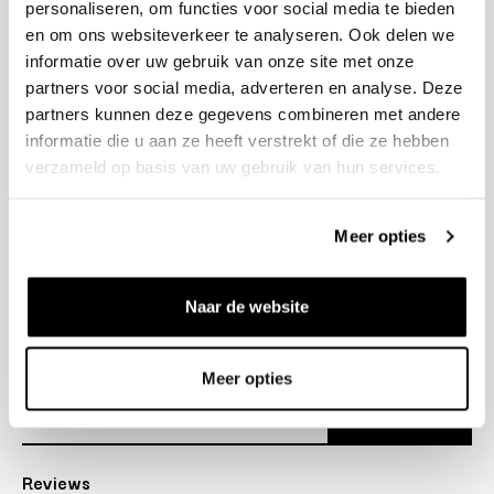
personaliseren, om functies voor social media te bieden
+31 23 205 2006
en om ons websiteverkeer te analyseren. Ook delen we
info@bruut.nl
informatie over uw gebruik van onze site met onze
Contact Formulier
partners voor social media, adverteren en analyse. Deze
Open tot 21:00
partners kunnen deze gegevens combineren met andere
OPENINGSTIJDEN
informatie die u aan ze heeft verstrekt of die ze hebben
verzameld op basis van uw gebruik van hun services.
Helpen
Meer opties
Over ons
Naar de website
Verzending
Nieuwsbrief
Meer opties
Abonneer
Reviews