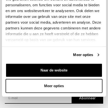
personaliseren, om functies voor social media te bieden
en om ons websiteverkeer te analyseren. Ook delen we
+31 23 205 2006
informatie over uw gebruik van onze site met onze
info@bruut.nl
partners voor social media, adverteren en analyse. Deze
Contact Formulier
partners kunnen deze gegevens combineren met andere
Open 11:00 - 18:30
informatie die u aan ze heeft verstrekt of die ze hebben
OPENINGSTIJDEN
verzameld op basis van uw gebruik van hun services.
Meer opties
Helpen
Over ons
Naar de website
Verzending
Meer opties
Nieuwsbrief
Abonneer