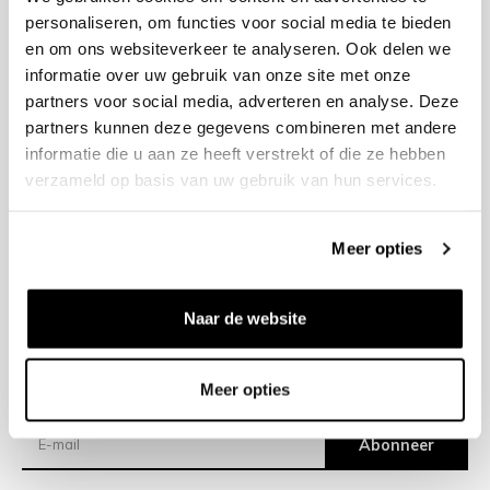
personaliseren, om functies voor social media te bieden
en om ons websiteverkeer te analyseren. Ook delen we
+31 23 205 2006
informatie over uw gebruik van onze site met onze
info@bruut.nl
partners voor social media, adverteren en analyse. Deze
Contact Formulier
partners kunnen deze gegevens combineren met andere
Open 12:00 - 18:00
informatie die u aan ze heeft verstrekt of die ze hebben
OPENINGSTIJDEN
verzameld op basis van uw gebruik van hun services.
Meer opties
Helpen
Over ons
Naar de website
Verzending
Meer opties
Nieuwsbrief
Abonneer