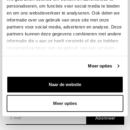
personaliseren, om functies voor social media te bieden
en om ons websiteverkeer te analyseren. Ook delen we
+31 23 205 2006
informatie over uw gebruik van onze site met onze
info@bruut.nl
partners voor social media, adverteren en analyse. Deze
Contact Formulier
partners kunnen deze gegevens combineren met andere
Open 11:00 - 21:00
informatie die u aan ze heeft verstrekt of die ze hebben
OPENINGSTIJDEN
verzameld op basis van uw gebruik van hun services.
Meer opties
Helpen
Over ons
Naar de website
Verzending
Meer opties
Nieuwsbrief
Abonneer