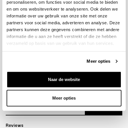
personaliseren, om functies voor social media te bieden
+31 23 205 2006
en om ons websiteverkeer te analyseren. Ook delen we
info@bruut.nl
informatie over uw gebruik van onze site met onze
Contact Formulier
partners voor social media, adverteren en analyse. Deze
Open 11:00 - 18:00
partners kunnen deze gegevens combineren met andere
OPENINGSTIJDEN
informatie die u aan ze heeft verstrekt of die ze hebben
verzameld op basis van uw gebruik van hun services.
Helpen
Meer opties
Over ons
Naar de website
Verzending
Nieuwsbrief
Meer opties
Abonneer
Reviews