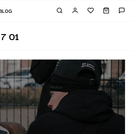
BLOG
7 01