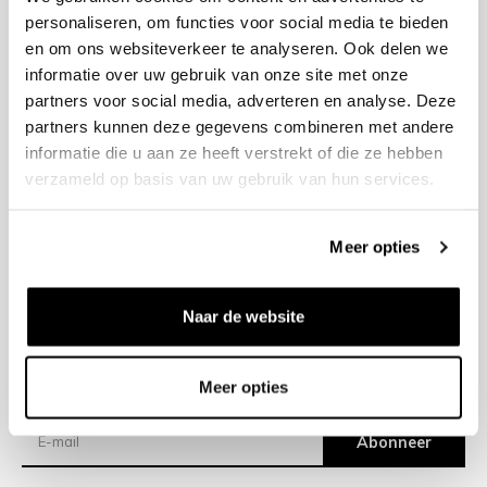
personaliseren, om functies voor social media te bieden
en om ons websiteverkeer te analyseren. Ook delen we
+31 23 205 2006
informatie over uw gebruik van onze site met onze
info@bruut.nl
partners voor social media, adverteren en analyse. Deze
Contact Formulier
partners kunnen deze gegevens combineren met andere
Open 11:00 - 18:30
informatie die u aan ze heeft verstrekt of die ze hebben
OPENINGSTIJDEN
verzameld op basis van uw gebruik van hun services.
Meer opties
Helpen
Over ons
Naar de website
Verzending
Meer opties
Nieuwsbrief
Abonneer