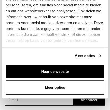
personaliseren, om functies voor social media te bieden
en om ons websiteverkeer te analyseren. Ook delen we
+31 23 205 2006
informatie over uw gebruik van onze site met onze
info@bruut.nl
partners voor social media, adverteren en analyse. Deze
Contact Formulier
partners kunnen deze gegevens combineren met andere
Open tot 18:00
informatie die u aan ze heeft verstrekt of die ze hebben
OPENINGSTIJDEN
verzameld op basis van uw gebruik van hun services.
Meer opties
Helpen
Over ons
Naar de website
Verzending
Meer opties
Nieuwsbrief
Abonneer