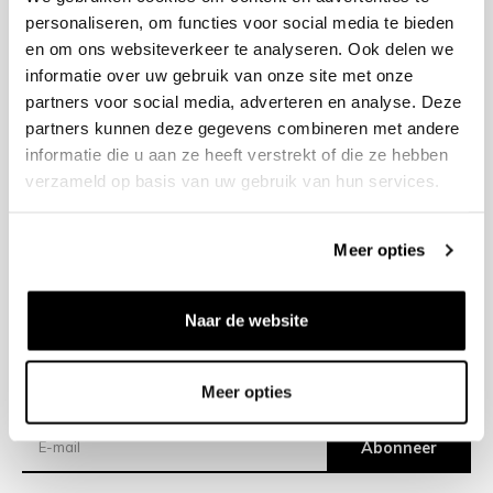
personaliseren, om functies voor social media te bieden
en om ons websiteverkeer te analyseren. Ook delen we
+31 23 205 2006
informatie over uw gebruik van onze site met onze
info@bruut.nl
partners voor social media, adverteren en analyse. Deze
Contact Formulier
partners kunnen deze gegevens combineren met andere
Open tot 21:00
informatie die u aan ze heeft verstrekt of die ze hebben
OPENINGSTIJDEN
verzameld op basis van uw gebruik van hun services.
Meer opties
Helpen
Over ons
Naar de website
Verzending
Meer opties
Nieuwsbrief
Abonneer