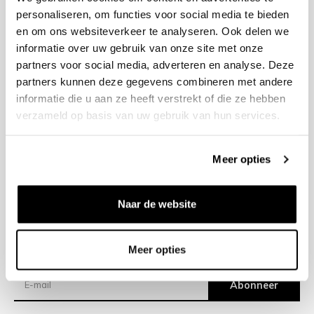
personaliseren, om functies voor social media te bieden
en om ons websiteverkeer te analyseren. Ook delen we
+31 23 205 2006
informatie over uw gebruik van onze site met onze
info@bruut.nl
partners voor social media, adverteren en analyse. Deze
Contact Formulier
partners kunnen deze gegevens combineren met andere
Open tot 18:30
informatie die u aan ze heeft verstrekt of die ze hebben
OPENINGSTIJDEN
verzameld op basis van uw gebruik van hun services.
Meer opties
Helpen
Over ons
Naar de website
Verzending
Meer opties
Nieuwsbrief
Abonneer