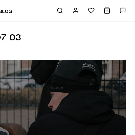
BLOG
7 03