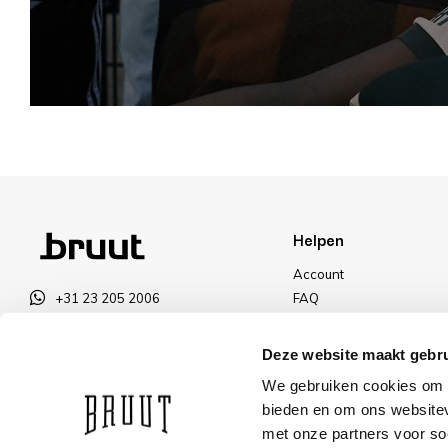
Helpen
Account
+31 23 205 2006
FAQ
info@bruut.nl
Ruilen & Retourneren
Contact Formulier
Betalen
Deze website maakt gebru
Open tot 18:00
Levering
We gebruiken cookies om c
OPENINGSTIJDEN
Kortingen
bieden en om ons websitev
met onze partners voor so