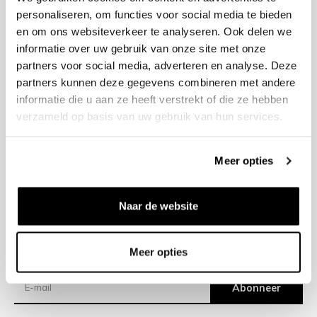
personaliseren, om functies voor social media te bieden
en om ons websiteverkeer te analyseren. Ook delen we
+31 23 205 2006
informatie over uw gebruik van onze site met onze
info@bruut.nl
partners voor social media, adverteren en analyse. Deze
Contact Formulier
partners kunnen deze gegevens combineren met andere
Open tot 18:30
informatie die u aan ze heeft verstrekt of die ze hebben
OPENINGSTIJDEN
verzameld op basis van uw gebruik van hun services.
Meer opties
Helpen
Over ons
Naar de website
Verzending
Meer opties
Nieuwsbrief
Abonneer