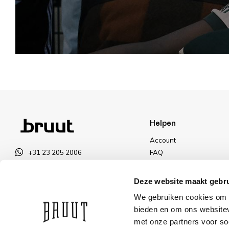
Helpen
Account
+31 23 205 2006
FAQ
info@bruut.nl
Ruilen & Retourneren
Contact Formulier
Betalen
Deze website maakt gebru
Open tot 18:30
Levering
We gebruiken cookies om c
OPENINGSTIJDEN
Kortingen
bieden en om ons websitev
met onze partners voor so