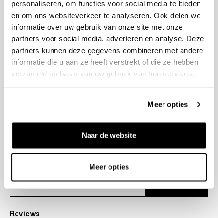
personaliseren, om functies voor social media te bieden
+31 23 205 2006
en om ons websiteverkeer te analyseren. Ook delen we
info@bruut.nl
informatie over uw gebruik van onze site met onze
Contact Formulier
partners voor social media, adverteren en analyse. Deze
Open 11:00 - 18:30
partners kunnen deze gegevens combineren met andere
OPENINGSTIJDEN
informatie die u aan ze heeft verstrekt of die ze hebben
verzameld op basis van uw gebruik van hun services.
Helpen
Meer opties
Over ons
Naar de website
Verzending
Nieuwsbrief
Meer opties
Abonneer
Reviews