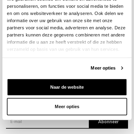
personaliseren, om functies voor social media te bieden
en om ons websiteverkeer te analyseren. Ook delen we
+31 23 205 2006
informatie over uw gebruik van onze site met onze
info@bruut.nl
partners voor social media, adverteren en analyse. Deze
Contact Formulier
partners kunnen deze gegevens combineren met andere
Open tot 18:00
informatie die u aan ze heeft verstrekt of die ze hebben
OPENINGSTIJDEN
verzameld op basis van uw gebruik van hun services.
Meer opties
Helpen
Over ons
Naar de website
Verzending
Meer opties
Nieuwsbrief
Abonneer