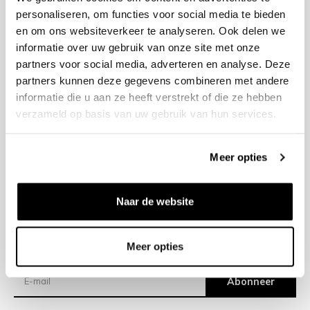
personaliseren, om functies voor social media te bieden
en om ons websiteverkeer te analyseren. Ook delen we
+31 23 205 2006
informatie over uw gebruik van onze site met onze
info@bruut.nl
partners voor social media, adverteren en analyse. Deze
Contact Formulier
partners kunnen deze gegevens combineren met andere
Open 11:00 - 21:00
informatie die u aan ze heeft verstrekt of die ze hebben
OPENINGSTIJDEN
verzameld op basis van uw gebruik van hun services.
Meer opties
Helpen
Over ons
Naar de website
Verzending
Meer opties
Nieuwsbrief
Abonneer