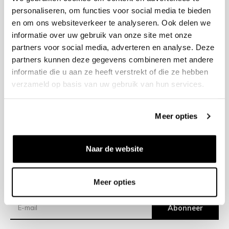
personaliseren, om functies voor social media te bieden
en om ons websiteverkeer te analyseren. Ook delen we
+31 23 205 2006
informatie over uw gebruik van onze site met onze
info@bruut.nl
partners voor social media, adverteren en analyse. Deze
Contact Formulier
partners kunnen deze gegevens combineren met andere
Open 11:00 - 18:00
informatie die u aan ze heeft verstrekt of die ze hebben
OPENINGSTIJDEN
verzameld op basis van uw gebruik van hun services.
Meer opties
Helpen
Over ons
Naar de website
Verzending
Meer opties
Nieuwsbrief
Abonneer