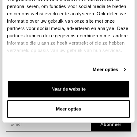
personaliseren, om functies voor social media te bieden
en om ons websiteverkeer te analyseren. Ook delen we
+31 23 205 2006
informatie over uw gebruik van onze site met onze
info@bruut.nl
partners voor social media, adverteren en analyse. Deze
Contact Formulier
partners kunnen deze gegevens combineren met andere
Open 11:00 - 21:00
informatie die u aan ze heeft verstrekt of die ze hebben
OPENINGSTIJDEN
verzameld op basis van uw gebruik van hun services.
Meer opties
Helpen
Over ons
Naar de website
Verzending
Meer opties
Nieuwsbrief
Abonneer