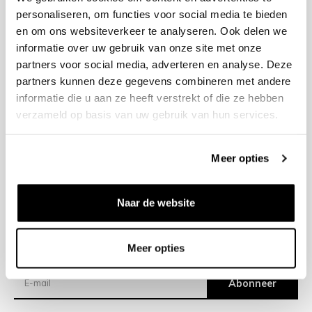
personaliseren, om functies voor social media te bieden
en om ons websiteverkeer te analyseren. Ook delen we
+31 23 205 2006
informatie over uw gebruik van onze site met onze
info@bruut.nl
partners voor social media, adverteren en analyse. Deze
Contact Formulier
partners kunnen deze gegevens combineren met andere
Open 12:00 - 18:00
informatie die u aan ze heeft verstrekt of die ze hebben
OPENINGSTIJDEN
verzameld op basis van uw gebruik van hun services.
Meer opties
Helpen
Over ons
Naar de website
Verzending
Meer opties
Nieuwsbrief
Abonneer