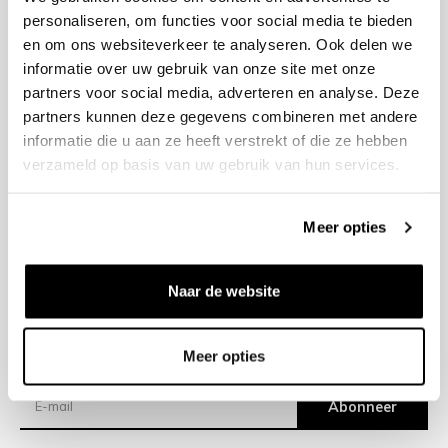
personaliseren, om functies voor social media te bieden
en om ons websiteverkeer te analyseren. Ook delen we
+31 23 205 2006
informatie over uw gebruik van onze site met onze
info@bruut.nl
partners voor social media, adverteren en analyse. Deze
Contact Formulier
partners kunnen deze gegevens combineren met andere
Open 11:00 - 18:00
informatie die u aan ze heeft verstrekt of die ze hebben
OPENINGSTIJDEN
verzameld op basis van uw gebruik van hun services.
Meer opties
Helpen
Over ons
Naar de website
Verzending
Meer opties
Nieuwsbrief
Abonneer