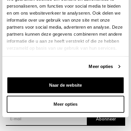
personaliseren, om functies voor social media te bieden
en om ons websiteverkeer te analyseren. Ook delen we
+31 23 205 2006
informatie over uw gebruik van onze site met onze
info@bruut.nl
partners voor social media, adverteren en analyse. Deze
Contact Formulier
partners kunnen deze gegevens combineren met andere
Open tot 21:00
informatie die u aan ze heeft verstrekt of die ze hebben
OPENINGSTIJDEN
verzameld op basis van uw gebruik van hun services.
Meer opties
Helpen
Over ons
Naar de website
Verzending
Meer opties
Nieuwsbrief
Abonneer