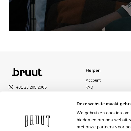
Helpen
Account
+31 23 205 2006
FAQ
info@bruut.nl
Ruilen & Retourneren
Contact Formulier
Betalen
Deze website maakt gebru
Open tot 18:30
Levering
We gebruiken cookies om c
OPENINGSTIJDEN
Kortingen
bieden en om ons websitev
met onze partners voor so