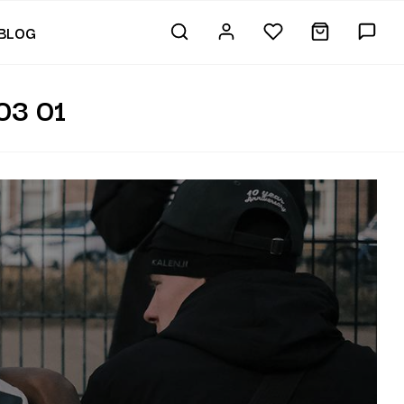
BLOG
3 01