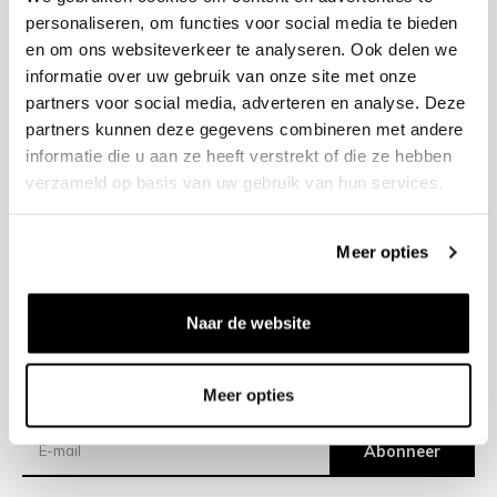
personaliseren, om functies voor social media te bieden
en om ons websiteverkeer te analyseren. Ook delen we
+31 23 205 2006
informatie over uw gebruik van onze site met onze
info@bruut.nl
partners voor social media, adverteren en analyse. Deze
Contact Formulier
partners kunnen deze gegevens combineren met andere
Open 11:00 - 21:00
informatie die u aan ze heeft verstrekt of die ze hebben
OPENINGSTIJDEN
verzameld op basis van uw gebruik van hun services.
Meer opties
Helpen
Over ons
Naar de website
Verzending
Meer opties
Nieuwsbrief
Abonneer