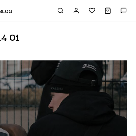
BLOG
4 01