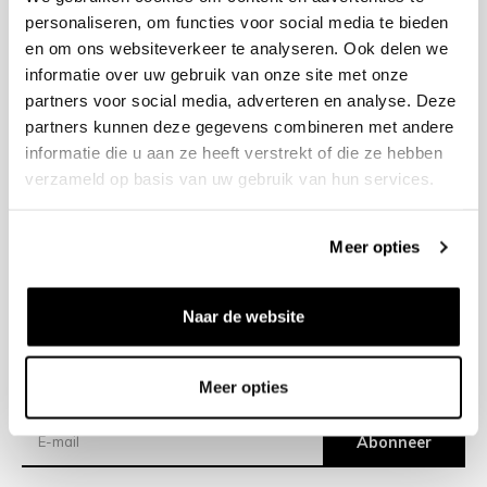
personaliseren, om functies voor social media te bieden
en om ons websiteverkeer te analyseren. Ook delen we
+31 23 205 2006
informatie over uw gebruik van onze site met onze
info@bruut.nl
partners voor social media, adverteren en analyse. Deze
Contact Formulier
partners kunnen deze gegevens combineren met andere
Open 12:00 - 18:00
informatie die u aan ze heeft verstrekt of die ze hebben
OPENINGSTIJDEN
verzameld op basis van uw gebruik van hun services.
Meer opties
Helpen
Over ons
Naar de website
Verzending
Meer opties
Nieuwsbrief
Abonneer