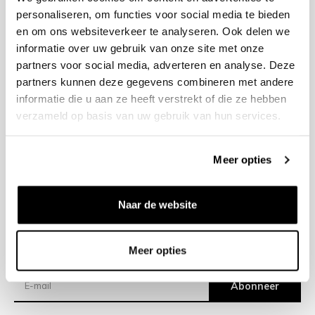
personaliseren, om functies voor social media te bieden
en om ons websiteverkeer te analyseren. Ook delen we
+31 23 205 2006
informatie over uw gebruik van onze site met onze
info@bruut.nl
partners voor social media, adverteren en analyse. Deze
Contact Formulier
partners kunnen deze gegevens combineren met andere
Open 11:00 - 18:30
informatie die u aan ze heeft verstrekt of die ze hebben
OPENINGSTIJDEN
verzameld op basis van uw gebruik van hun services.
Meer opties
Helpen
Over ons
Naar de website
Verzending
Meer opties
Nieuwsbrief
Abonneer