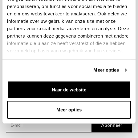
personaliseren, om functies voor social media te bieden
en om ons websiteverkeer te analyseren. Ook delen we
+31 23 205 2006
informatie over uw gebruik van onze site met onze
info@bruut.nl
partners voor social media, adverteren en analyse. Deze
Contact Formulier
partners kunnen deze gegevens combineren met andere
Open tot 18:30
informatie die u aan ze heeft verstrekt of die ze hebben
OPENINGSTIJDEN
verzameld op basis van uw gebruik van hun services.
Meer opties
Helpen
Over ons
Naar de website
Verzending
Meer opties
Nieuwsbrief
Abonneer