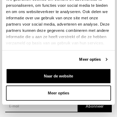
personaliseren, om functies voor social media te bieden
en om ons websiteverkeer te analyseren. Ook delen we
+31 23 205 2006
informatie over uw gebruik van onze site met onze
info@bruut.nl
partners voor social media, adverteren en analyse. Deze
Contact Formulier
partners kunnen deze gegevens combineren met andere
Open 11:00 - 21:00
informatie die u aan ze heeft verstrekt of die ze hebben
OPENINGSTIJDEN
verzameld op basis van uw gebruik van hun services.
Meer opties
Helpen
Over ons
Naar de website
Verzending
Meer opties
Nieuwsbrief
Abonneer