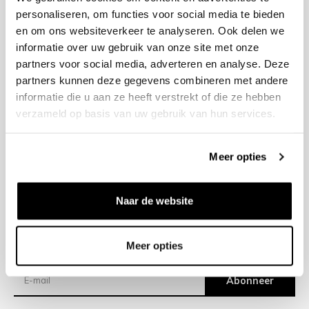
personaliseren, om functies voor social media te bieden
en om ons websiteverkeer te analyseren. Ook delen we
+31 23 205 2006
informatie over uw gebruik van onze site met onze
info@bruut.nl
partners voor social media, adverteren en analyse. Deze
Contact Formulier
partners kunnen deze gegevens combineren met andere
Open tot 18:00
informatie die u aan ze heeft verstrekt of die ze hebben
OPENINGSTIJDEN
verzameld op basis van uw gebruik van hun services.
Meer opties
Helpen
Over ons
Naar de website
Verzending
Meer opties
Nieuwsbrief
Abonneer