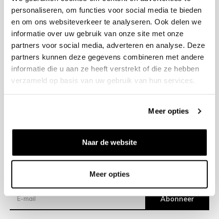
personaliseren, om functies voor social media te bieden
en om ons websiteverkeer te analyseren. Ook delen we
+31 23 205 2006
informatie over uw gebruik van onze site met onze
info@bruut.nl
partners voor social media, adverteren en analyse. Deze
Contact Formulier
partners kunnen deze gegevens combineren met andere
Open 11:00 - 21:00
informatie die u aan ze heeft verstrekt of die ze hebben
OPENINGSTIJDEN
verzameld op basis van uw gebruik van hun services.
Meer opties
Helpen
Over ons
Naar de website
Verzending
Meer opties
Nieuwsbrief
Abonneer