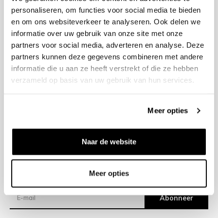
personaliseren, om functies voor social media te bieden
en om ons websiteverkeer te analyseren. Ook delen we
+31 23 205 2006
informatie over uw gebruik van onze site met onze
info@bruut.nl
partners voor social media, adverteren en analyse. Deze
Contact Formulier
partners kunnen deze gegevens combineren met andere
Open 12:00 - 18:00
informatie die u aan ze heeft verstrekt of die ze hebben
OPENINGSTIJDEN
verzameld op basis van uw gebruik van hun services.
Meer opties
Helpen
Over ons
Naar de website
Verzending
Meer opties
Nieuwsbrief
Abonneer