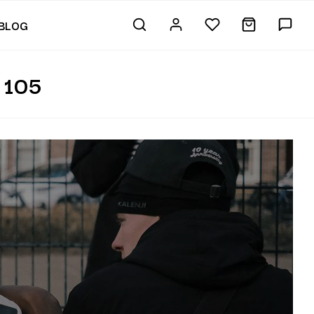
BLOG
 105