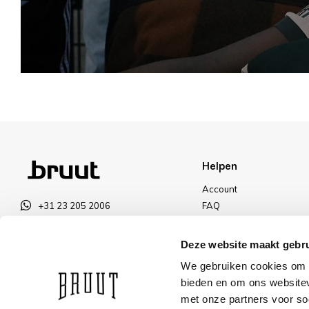
Helpen
Account
+31 23 205 2006
FAQ
info@bruut.nl
Ruilen & Retourneren
Contact Formulier
Betalen
Deze website maakt gebru
Open tot 18:00
Levering
We gebruiken cookies om c
OPENINGSTIJDEN
Kortingen
bieden en om ons websitev
met onze partners voor so