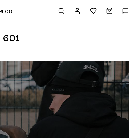
BLOG
 601